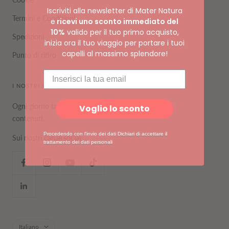
Iscriviti alla newsletter di Mater Natura
Termini e Condizioni
e
ricevi uno sconto immediato del
10%
valido per il tuo primo acquisto,
Spedizioni
inizia ora il tuo viaggio per portare i tuoi
capelli al massimo splendore!
Punto di ritiro
I NOSTRI CANALI
Ogni giorno tanti nuovi
Voglio lo sconto
contenuti.
Procedendo con l'invio dei dati
Dichiari di accettare il
Sui nostri
canali social
trattamento dei dati personali
Lingua
Italiano