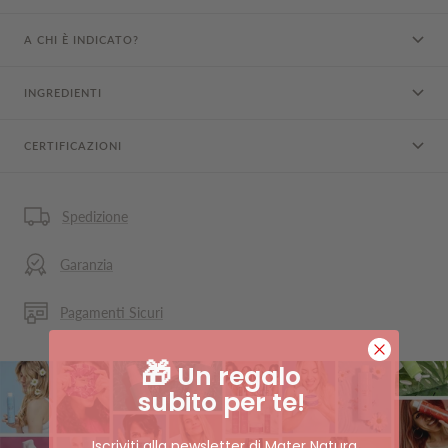
A CHI È INDICATO?
INGREDIENTI
CERTIFICAZIONI
Spedizione
Garanzia
Pagamenti Sicuri
🎁
Un regalo
subito per te!
Iscriviti alla newsletter di Mater Natura