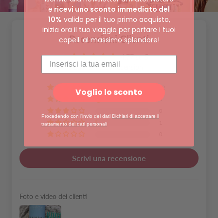
e
ricevi uno sconto immediato del
10%
valido per il tuo primo acquisto,
inizia ora il tuo viaggio per portare i tuoi
Recensioni Clienti
capelli al massimo splendore!
4.77 su 5
Basato su 26 recensioni
22
Voglio lo sconto
3
0
Procedendo con l'invio dei dati
Dichiari di accettare il
1
trattamento dei dati personali
0
Scrivi una recensione
Foto e video dei clienti