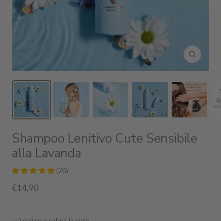
Ingrandis
Shampoo Lenitivo Cute Sensibile
alla Lavanda
(26)
Prezzo
€14,90
di
vendita
✅ Lenisce e calma la cute