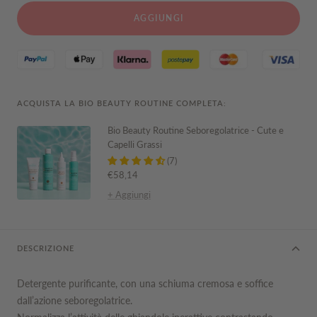
AGGIUNGI
ACQUISTA LA BIO BEAUTY ROUTINE COMPLETA:
Bio Beauty Routine Seboregolatrice - Cute e
Capelli Grassi
(7)
Prezzo
€58,14
di
+ Aggiungi
vendita
DESCRIZIONE
Detergente purificante, con una schiuma cremosa e soffice
dall’azione seboregolatrice.