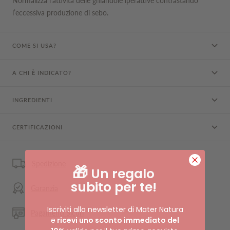
Normalizza l’attività delle ghiandole iperattive contrastando
l’eccessiva produzione di sebo.
COME SI USA?
A CHI È INDICATO?
INGREDIENTI
CERTIFICAZIONI
Spedizione
🎁
Un regalo
subito per te!
Garanzia
Iscriviti alla newsletter di Mater Natura
Pagamenti Sicuri
e
ricevi uno sconto immediato del