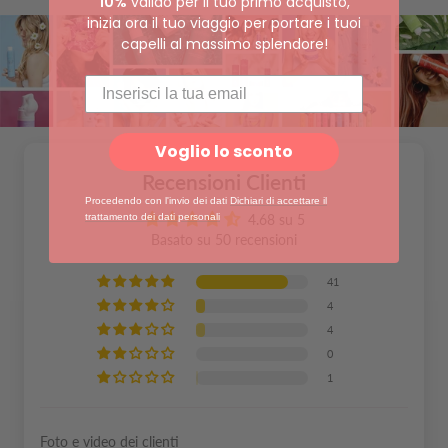
10%
valido per il tuo primo acquisto,
inizia ora il tuo viaggio per portare i tuoi
capelli al massimo splendore!
Voglio lo sconto
Recensioni Clienti
Procedendo con l'invio dei dati
Dichiari di accettare il
trattamento dei dati personali
4.68 su 5
Basato su 50 recensioni
41
4
4
0
1
Foto e video dei clienti