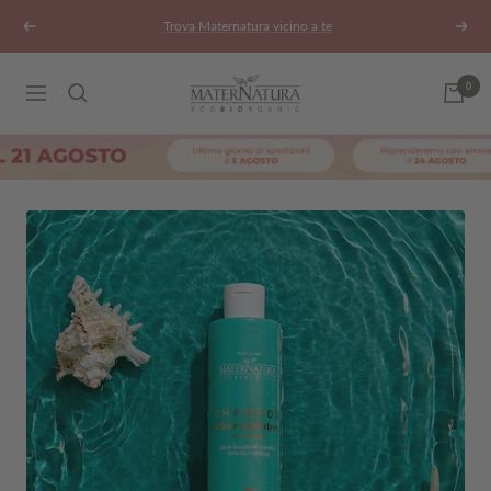
Salta
Trova Maternatura vicino a te
Precedente
Segu
al
contenuto
Maternatura.it
0
Navigazione
matersales