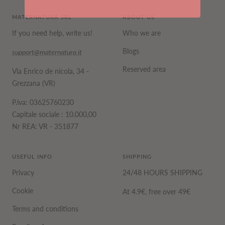
MATERNATURA SRL
ABOUT US
If you need help, write us!
Who we are
Blogs
support@maternatura.it
Reserved area
Via Enrico de nicola, 34 -
Grezzana (VR)
P.iva: 03625760230
Capitale sociale : 10.000,00
Nr REA: VR - 351877
USEFUL INFO
SHIPPING
Privacy
24/48 HOURS SHIPPING
Cookie
At 4.9€, free over 49€
Terms and conditions