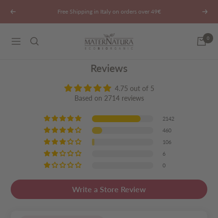
Skip
Free Shipping in Italy on orders over 49€
Previous
Next
to
content
Maternatura.it
0
Navigation
Reviews
4.75 out of 5
Based on 2714 reviews
2142
460
106
6
0
Write a Store Review