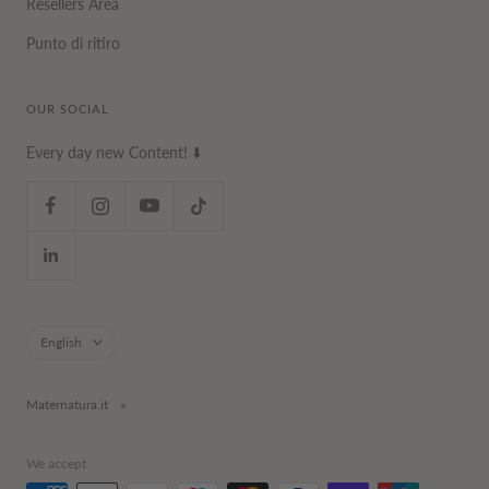
Resellers Area
Punto di ritiro
OUR SOCIAL
Every day new Content! ⬇️
Language
English
Maternatura.it
We accept