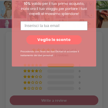
10%
valido per il tuo primo acquisto,
inizia ora il tuo viaggio per portare i tuoi
capelli al massimo splendore!
Voglio lo sconto
Customer Reviews
5.00 out of 5
Procedendo con l'invio dei dati
Dichiari di accettare il
Based on 2 reviews
trattamento dei dati personali
2
0
0
0
0
Write a review