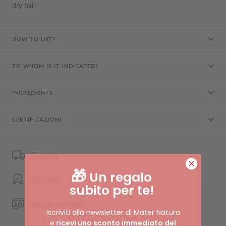
dry hair.
HOW TO USE?
TO WHOM IS IT INDICATED?
INGREDIENTS
CERTIFICAZIONI
Shipping
🎁
Un regalo
Warranty
subito per te!
Secure payments
Iscriviti alla newsletter di Mater Natura
e
ricevi uno sconto immediato del