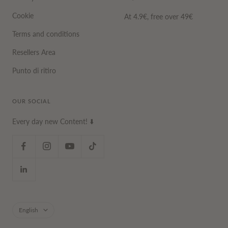
Cookie
At 4.9€, free over 49€
Terms and conditions
Resellers Area
Punto di ritiro
OUR SOCIAL
Every day new Content! ⬇️
Language
English